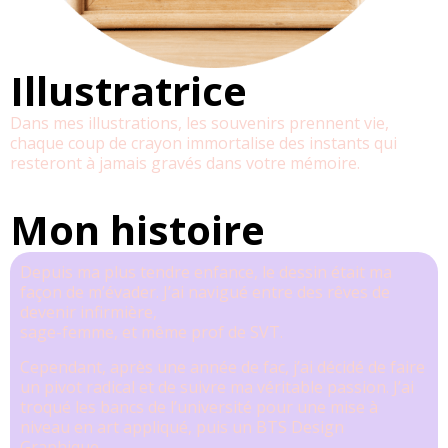
Illustratrice
Dans mes illustrations, les souvenirs prennent vie,
chaque coup de crayon immortalise des instants qui
resteront à jamais gravés dans votre mémoire.
Mon histoire
Depuis ma plus tendre enfance, le dessin était ma
façon de m’évader.
J’ai navigué entre des rêves de
devenir infirmière,
sage-femme, et même prof de SVT.
Cependant, après une année de fac, j’ai décidé de faire
un pivot radical et de suivre ma véritable passion.
J’ai
troqué les bancs de l’université pour une mise à
niveau en art appliqué, puis un BTS Design
Graphique.