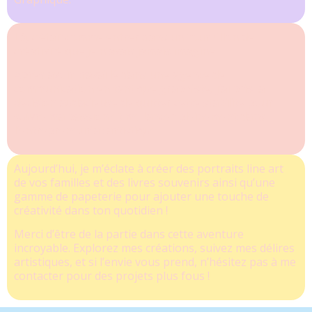
Là, c’était comme entrer dans un tourbillon de
créativité que je n’avais jamais imaginé.
Après avoir travaillé dans une agence de
communication en tant que graphiste, j’ai pris la
décision audacieuse de quitter cette stabilité pour
suivre ma passion et me lancer pleinement dans
l’entrepreneuriat artistique.
Aujourd’hui, je m’éclate à créer des portraits line art
de vos familles et des livres souvenirs ainsi qu’une
gamme de papeterie pour ajouter une touche de
créativité dans ton quotidien !
Merci d’être de la partie dans cette aventure
incroyable. Explorez mes créations, suivez mes délires
artistiques, et si l’envie vous prend, n’hésitez pas à me
contacter pour des projets plus fous !