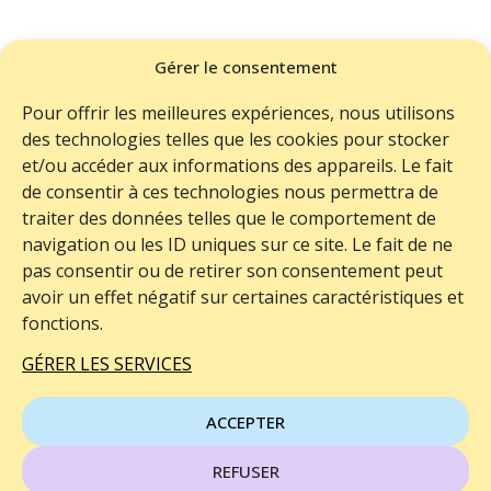
BESOIN D'AIDE ?
Gérer le consentement
ME CONTACTER
Pour offrir les meilleures expériences, nous utilisons
LIVRAISON
des technologies telles que les cookies pour stocker
RETOURS
et/ou accéder aux informations des appareils. Le fait
de consentir à ces technologies nous permettra de
FAQ
traiter des données telles que le comportement de
navigation ou les ID uniques sur ce site. Le fait de ne
pas consentir ou de retirer son consentement peut
avoir un effet négatif sur certaines caractéristiques et
fonctions.
2024©Helie Vibes
GÉRER LES SERVICES
Paiement 100% sécurisé
ACCEPTER
CGV
REFUSER