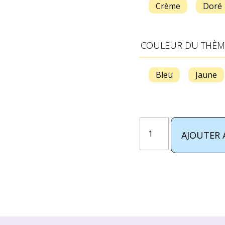
Crème
Doré
COULEUR DU THÈM
Bleu
Jaune
AJOUTER 
Alternative: