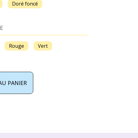
Doré foncé
E
Rouge
Vert
AU PANIER