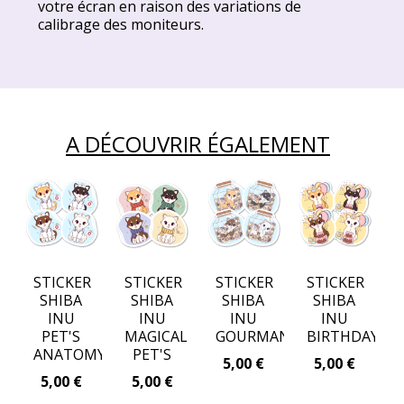
votre écran en raison des variations de
calibrage des moniteurs.
A DÉCOUVRIR ÉGALEMENT
STICKER
STICKER
STICKER
STICKER
SHIBA
SHIBA
SHIBA
SHIBA
INU
INU
INU
INU
PET'S
MAGICAL
GOURMAND
BIRTHDAY
ANATOMY
PET'S
5,00
€
5,00
€
5,00
€
5,00
€