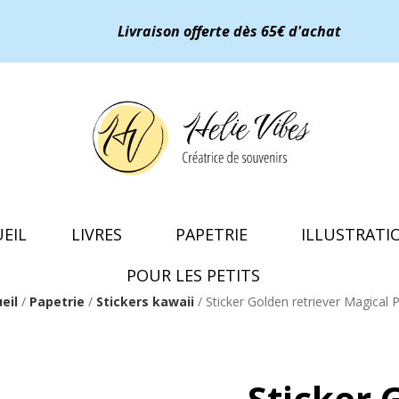
LIVRES
PAPETRIE
ILLUSTRATIONS
Livraison offerte dès 65€ d'achat
EIL
LIVRES
PAPETRIE
ILLUSTRATI
POUR LES PETITS
eil
/
Papetrie
/
Stickers kawaii
/ Sticker Golden retriever Magical P
Sticker 